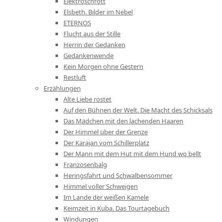
Elektroschrott
Elsbeth. Bilder im Nebel
ETERNOS
Flucht aus der Stille
Herrin der Gedanken
Gedankenwende
Kein Morgen ohne Gestern
Restluft
Erzählungen
Alte Liebe rostet
Auf den Bühnen der Welt. Die Macht des Schicksals
Das Mädchen mit den lachenden Haaren
Der Himmel über der Grenze
Der Karajan vom Schillerplatz
Der Mann mit dem Hut mit dem Hund wo bellt
Franzosenbalg
Heringsfahrt und Schwalbensommer
Himmel voller Schweigen
Im Lande der weißen Kamele
Keimzeit in Kuba. Das Tourtagebuch
Windungen