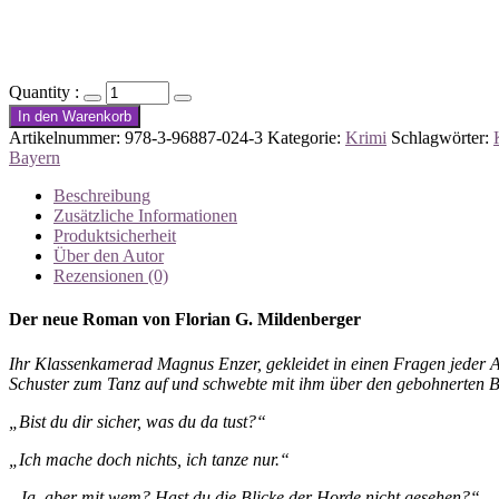
Quantity :
In den Warenkorb
Artikelnummer:
978-3-96887-024-3
Kategorie:
Krimi
Schlagwörter:
Bayern
Beschreibung
Zusätzliche Informationen
Produktsicherheit
Über den Autor
Rezensionen (0)
Der neue Roman von Florian G. Mildenberger
Ihr Klassenkamerad Magnus Enzer, gekleidet in einen Fragen jeder A
Schuster zum Tanz auf und schwebte mit ihm über den gebohnerten B
„Bist du dir sicher, was du da tust?“
„Ich mache doch nichts, ich tanze nur.“
„Ja, aber mit wem? Hast du die Blicke der Horde nicht gesehen?“