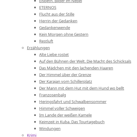
Elsbeth. Bilder im Nebel
ETERNOS
Flucht aus der Stille
Herrin der Gedanken
Gedankenwende
Kein Morgen ohne Gestern
Restluft
Erzählungen
Alte Liebe rostet
Auf den Bühnen der Welt. Die Macht des Schicksals
Das Mädchen mit den lachenden Haaren
Der Himmel über der Grenze
Der Karajan vom Schillerplatz
Der Mann mit dem Hut mit dem Hund wo bellt
Franzosenbalg
Heringsfahrt und Schwalbensommer
Himmel voller Schweigen
Im Lande der weißen Kamele
Keimzeit in Kuba. Das Tourtagebuch
Windungen
Krimi