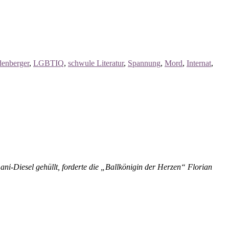
denberger
,
LGBTIQ
,
schwule Literatur
,
Spannung
,
Mord
,
Internat
,
i-Diesel gehüllt, forderte die „Ballkönigin der Herzen“ Florian