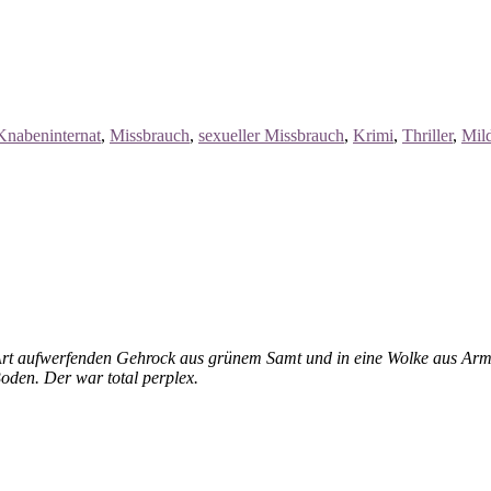
Knabeninternat
,
Missbrauch
,
sexueller Missbrauch
,
Krimi
,
Thriller
,
Mil
rt aufwerfenden Gehrock aus grünem Samt und in eine Wolke aus Arman
oden. Der war total perplex.