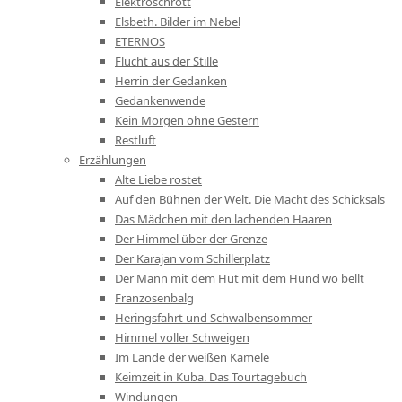
Elektroschrott
Elsbeth. Bilder im Nebel
ETERNOS
Flucht aus der Stille
Herrin der Gedanken
Gedankenwende
Kein Morgen ohne Gestern
Restluft
Erzählungen
Alte Liebe rostet
Auf den Bühnen der Welt. Die Macht des Schicksals
Das Mädchen mit den lachenden Haaren
Der Himmel über der Grenze
Der Karajan vom Schillerplatz
Der Mann mit dem Hut mit dem Hund wo bellt
Franzosenbalg
Heringsfahrt und Schwalbensommer
Himmel voller Schweigen
Im Lande der weißen Kamele
Keimzeit in Kuba. Das Tourtagebuch
Windungen