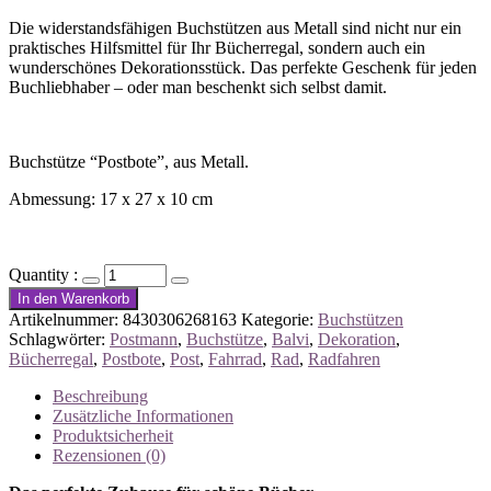
Die widerstandsfähigen Buchstützen aus Metall sind nicht nur ein
praktisches Hilfsmittel für Ihr Bücherregal, sondern auch ein
wunderschönes Dekorationsstück. Das perfekte Geschenk für jeden
Buchliebhaber – oder man beschenkt sich selbst damit.
Buchstütze “Postbote”, aus Metall.
Abmessung: 17 x 27 x 10 cm
Quantity :
In den Warenkorb
Artikelnummer:
8430306268163
Kategorie:
Buchstützen
Schlagwörter:
Postmann
,
Buchstütze
,
Balvi
,
Dekoration
,
Bücherregal
,
Postbote
,
Post
,
Fahrrad
,
Rad
,
Radfahren
Beschreibung
Zusätzliche Informationen
Produktsicherheit
Rezensionen (0)