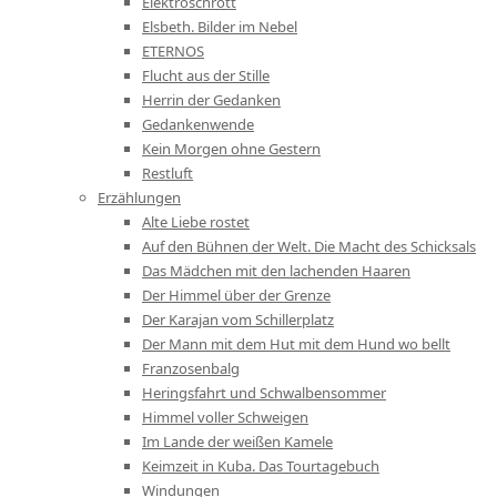
Elektroschrott
Elsbeth. Bilder im Nebel
ETERNOS
Flucht aus der Stille
Herrin der Gedanken
Gedankenwende
Kein Morgen ohne Gestern
Restluft
Erzählungen
Alte Liebe rostet
Auf den Bühnen der Welt. Die Macht des Schicksals
Das Mädchen mit den lachenden Haaren
Der Himmel über der Grenze
Der Karajan vom Schillerplatz
Der Mann mit dem Hut mit dem Hund wo bellt
Franzosenbalg
Heringsfahrt und Schwalbensommer
Himmel voller Schweigen
Im Lande der weißen Kamele
Keimzeit in Kuba. Das Tourtagebuch
Windungen