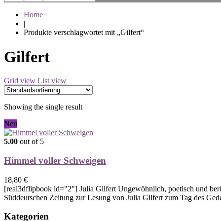
Home
|
Produkte verschlagwortet mit „Gilfert“
Gilfert
Grid view
List view
Showing the single result
Neu
5.00
out of 5
Himmel voller Schweigen
18,80
€
[real3dflipbook id="2"] Julia Gilfert Ungewöhnlich, poetisch und berü
Süddeutschen Zeitung zur Lesung von Julia Gilfert zum Tag des Ge
Kategorien