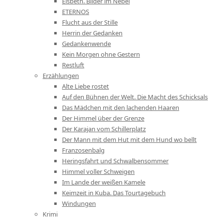
Elsbeth. Bilder im Nebel
ETERNOS
Flucht aus der Stille
Herrin der Gedanken
Gedankenwende
Kein Morgen ohne Gestern
Restluft
Erzählungen
Alte Liebe rostet
Auf den Bühnen der Welt. Die Macht des Schicksals
Das Mädchen mit den lachenden Haaren
Der Himmel über der Grenze
Der Karajan vom Schillerplatz
Der Mann mit dem Hut mit dem Hund wo bellt
Franzosenbalg
Heringsfahrt und Schwalbensommer
Himmel voller Schweigen
Im Lande der weißen Kamele
Keimzeit in Kuba. Das Tourtagebuch
Windungen
Krimi