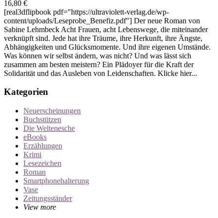
16,80
€
[real3dflipbook pdf="https://ultraviolett-verlag.de/wp-
content/uploads/Leseprobe_Benefiz.pdf"] Der neue Roman von
Sabine Lehmbeck Acht Frauen, acht Lebenswege, die miteinander
verknüpft sind. Jede hat ihre Träume, ihre Herkunft, ihre Ängste,
Abhängigkeiten und Glücksmomente. Und ihre eigenen Umstände.
Was können wir selbst ändern, was nicht? Und was lässt sich
zusammen am besten meistern? Ein Plädoyer für die Kraft der
Solidarität und das Ausleben von Leidenschaften. Klicke hier...
Kategorien
Neuerscheinungen
Buchstützen
Die Weltenesche
eBooks
Erzählungen
Krimi
Lesezeichen
Roman
Smartphonehalterung
Vase
Zeitungsständer
View more