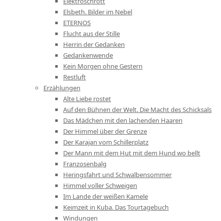
Elektroschrott
Elsbeth. Bilder im Nebel
ETERNOS
Flucht aus der Stille
Herrin der Gedanken
Gedankenwende
Kein Morgen ohne Gestern
Restluft
Erzählungen
Alte Liebe rostet
Auf den Bühnen der Welt. Die Macht des Schicksals
Das Mädchen mit den lachenden Haaren
Der Himmel über der Grenze
Der Karajan vom Schillerplatz
Der Mann mit dem Hut mit dem Hund wo bellt
Franzosenbalg
Heringsfahrt und Schwalbensommer
Himmel voller Schweigen
Im Lande der weißen Kamele
Keimzeit in Kuba. Das Tourtagebuch
Windungen