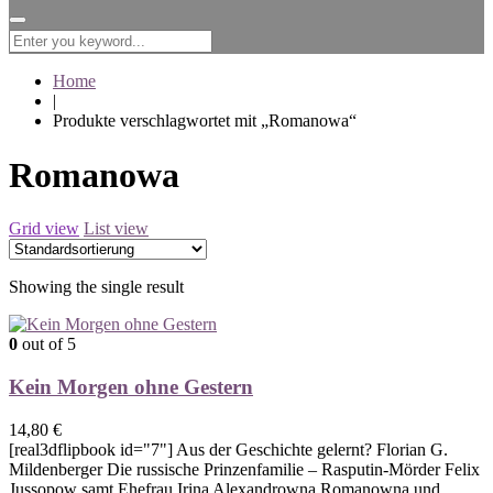
for:
Home
|
Produkte verschlagwortet mit „Romanowa“
Romanowa
Grid view
List view
Showing the single result
0
out of 5
Kein Morgen ohne Gestern
14,80
€
[real3dflipbook id="7"] Aus der Geschichte gelernt? Florian G.
Mildenberger Die russische Prinzenfamilie – Rasputin-Mörder Felix
Jussopow samt Ehefrau Irina Alexandrowna Romanowna und