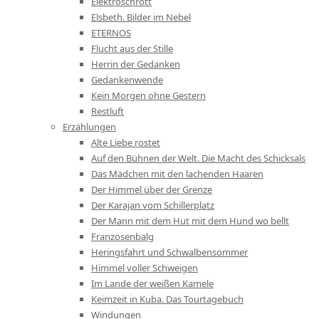
Elektroschrott
Elsbeth. Bilder im Nebel
ETERNOS
Flucht aus der Stille
Herrin der Gedanken
Gedankenwende
Kein Morgen ohne Gestern
Restluft
Erzählungen
Alte Liebe rostet
Auf den Bühnen der Welt. Die Macht des Schicksals
Das Mädchen mit den lachenden Haaren
Der Himmel über der Grenze
Der Karajan vom Schillerplatz
Der Mann mit dem Hut mit dem Hund wo bellt
Franzosenbalg
Heringsfahrt und Schwalbensommer
Himmel voller Schweigen
Im Lande der weißen Kamele
Keimzeit in Kuba. Das Tourtagebuch
Windungen