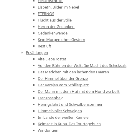
Elektroschrott
Elsbeth. Bilder im Nebel
ETERNOS
Flucht aus der Stille
Herrin der Gedanken
Gedankenwende
Kein Morgen ohne Gestern
Restluft
Erzählungen
Alte Liebe rostet
Auf den Bühnen der Welt. Die Macht des Schicksals
Das Mädchen mit den lachenden Haaren
Der Himmel über der Grenze
Der Karajan vom Schillerplatz
Der Mann mit dem Hut mit dem Hund wo bellt
Franzosenbalg
Heringsfahrt und Schwalbensommer
Himmel voller Schweigen
Im Lande der weißen Kamele
Keimzeit in Kuba. Das Tourtagebuch
Windungen