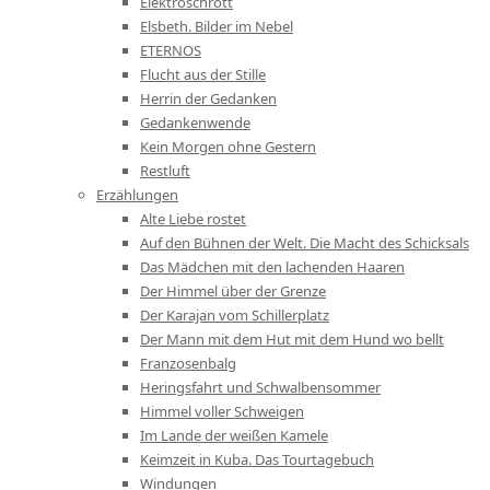
Elektroschrott
Elsbeth. Bilder im Nebel
ETERNOS
Flucht aus der Stille
Herrin der Gedanken
Gedankenwende
Kein Morgen ohne Gestern
Restluft
Erzählungen
Alte Liebe rostet
Auf den Bühnen der Welt. Die Macht des Schicksals
Das Mädchen mit den lachenden Haaren
Der Himmel über der Grenze
Der Karajan vom Schillerplatz
Der Mann mit dem Hut mit dem Hund wo bellt
Franzosenbalg
Heringsfahrt und Schwalbensommer
Himmel voller Schweigen
Im Lande der weißen Kamele
Keimzeit in Kuba. Das Tourtagebuch
Windungen