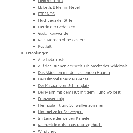
Elektroschrott
Elsbeth. Bilder im Nebel
ETERNOS
Flucht aus der Stille
Herrin der Gedanken
Gedankenwende
Kein Morgen ohne Gestern
Restluft
Erzählungen
Alte Liebe rostet
Auf den Bühnen der Welt. Die Macht des Schicksals
Das Mädchen mit den lachenden Haaren
Der Himmel über der Grenze
Der Karajan vom Schillerplatz
Der Mann mit dem Hut mit dem Hund wo bellt
Franzosenbalg
Heringsfahrt und Schwalbensommer
Himmel voller Schweigen
Im Lande der weißen Kamele
Keimzeit in Kuba. Das Tourtagebuch
Windungen