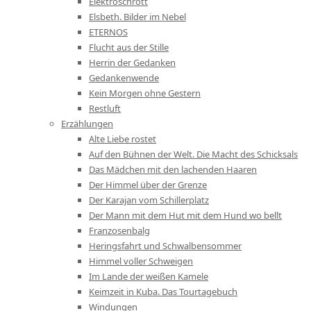
Elektroschrott
Elsbeth. Bilder im Nebel
ETERNOS
Flucht aus der Stille
Herrin der Gedanken
Gedankenwende
Kein Morgen ohne Gestern
Restluft
Erzählungen
Alte Liebe rostet
Auf den Bühnen der Welt. Die Macht des Schicksals
Das Mädchen mit den lachenden Haaren
Der Himmel über der Grenze
Der Karajan vom Schillerplatz
Der Mann mit dem Hut mit dem Hund wo bellt
Franzosenbalg
Heringsfahrt und Schwalbensommer
Himmel voller Schweigen
Im Lande der weißen Kamele
Keimzeit in Kuba. Das Tourtagebuch
Windungen