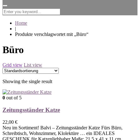
for:
Home
|
Produkte verschlagwortet mit „Büro“
Büro
Grid view
List view
Showing the single result
0
out of 5
Zeitungsständer Katze
22,00
€
Neu im Sortiment! Balvi – Zeitungsständer Katze Fürs Büro,
Schreibtisch, Wohnzimmer, Klolektüre … ein IDEALES
GESCHENK für Katzenliebhaber Maße: 21,5 x 41 x 11 cm