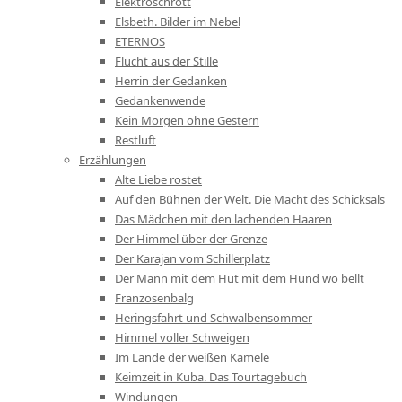
Elektroschrott
Elsbeth. Bilder im Nebel
ETERNOS
Flucht aus der Stille
Herrin der Gedanken
Gedankenwende
Kein Morgen ohne Gestern
Restluft
Erzählungen
Alte Liebe rostet
Auf den Bühnen der Welt. Die Macht des Schicksals
Das Mädchen mit den lachenden Haaren
Der Himmel über der Grenze
Der Karajan vom Schillerplatz
Der Mann mit dem Hut mit dem Hund wo bellt
Franzosenbalg
Heringsfahrt und Schwalbensommer
Himmel voller Schweigen
Im Lande der weißen Kamele
Keimzeit in Kuba. Das Tourtagebuch
Windungen