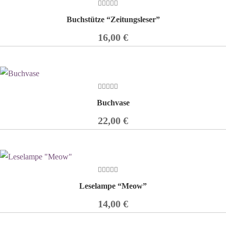
0
Buchstütze “Zeitungsleser”
out
of
5
16,00
€
0
Buchvase
out
of
5
22,00
€
0
Leselampe “Meow”
out
of
5
14,00
€