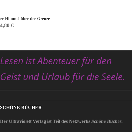
er Himmel über der Grenze
14,80
€
Lesen ist Abenteuer für den
Geist und Urlaub für die Seele.
SCHÖNE BÜCHER
Der Ultraviolett Verlag ist Teil des Netzwerks
Schöne Bücher
.