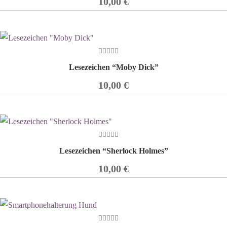
10,00
€
0
Lesezeichen “Moby Dick”
out
of
5
10,00
€
0
Lesezeichen “Sherlock Holmes”
out
of
5
10,00
€