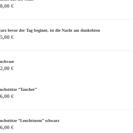
18,00
€
urz bevor der Tag beginnt, ist die Nacht am dunkelsten
15,00
€
uchvase
22,00
€
uchstütze “Taucher”
16,00
€
uchstütze “Leuchtturm” schwarz
16,00
€