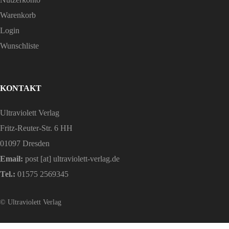
Warenkorb
Login
Wunschliste
KONTAKT
Ultraviolett Verlag
Fritz-Reuter-Str. 6 HH
01097 Dresden
Email:
post [at] ultraviolett-verlag.de
Tel.:
01575 2569345
© Ultraviolett Verlag