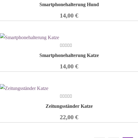
0
Smartphonehalterung Hund
out
of
5
14,00
€
0
Smartphonehalterung Katze
out
of
5
14,00
€
0
Zeitungsständer Katze
out
of
5
22,00
€