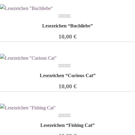
0
Lesezeichen “Buchliebe”
out
of
5
10,00
€
0
Lesezeichen “Curious Cat”
out
of
5
10,00
€
0
Lesezeichen “Fishing Cat”
out
of
5