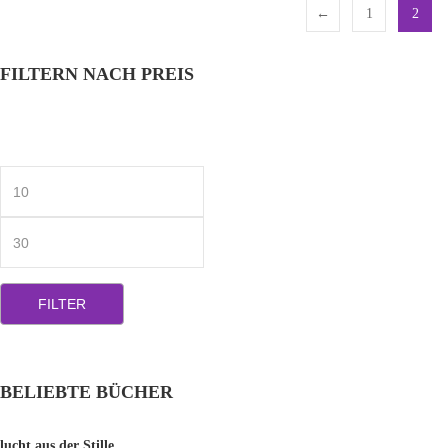
←
1
2
FILTERN NACH PREIS
Min.
Preis
Max.
Preis
FILTER
BELIEBTE BÜCHER
lucht aus der Stille