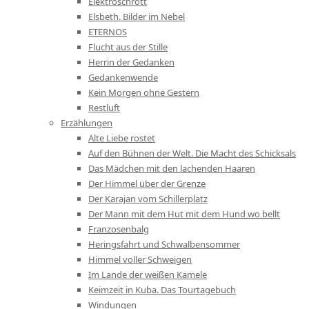
Elektroschrott
Elsbeth. Bilder im Nebel
ETERNOS
Flucht aus der Stille
Herrin der Gedanken
Gedankenwende
Kein Morgen ohne Gestern
Restluft
Erzählungen
Alte Liebe rostet
Auf den Bühnen der Welt. Die Macht des Schicksals
Das Mädchen mit den lachenden Haaren
Der Himmel über der Grenze
Der Karajan vom Schillerplatz
Der Mann mit dem Hut mit dem Hund wo bellt
Franzosenbalg
Heringsfahrt und Schwalbensommer
Himmel voller Schweigen
Im Lande der weißen Kamele
Keimzeit in Kuba. Das Tourtagebuch
Windungen