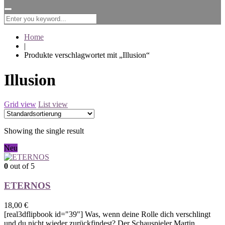
for:
Home
|
Produkte verschlagwortet mit „Illusion“
Illusion
Grid view
List view
Showing the single result
Neu
0
out of 5
ETERNOS
18,00
€
[real3dflipbook id="39"] Was, wenn deine Rolle dich verschlingt
und du nicht wieder zurückfindest? Der Schauspieler Martin