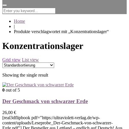
for:
Home
|
Produkte verschlagwortet mit „Konzentrationslager“
Konzentrationslager
Grid view
List view
Showing the single result
0
out of 5
Der Geschmack von schwarzer Erde
26,00
€
[real3dflipbook pdf="https://ultraviolett-verlag.de/wp-
content/uploads/Leseprobe_Der-Geschmack-von-schwarzer-
Erde.pdf"] Der Bestseller aus Lettland – endlich auf Deutsch! Aus