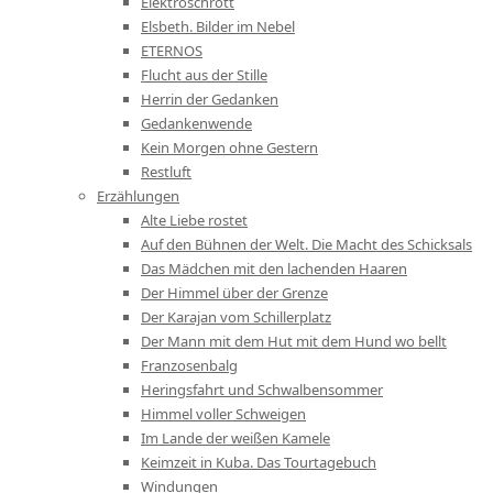
Elektroschrott
Elsbeth. Bilder im Nebel
ETERNOS
Flucht aus der Stille
Herrin der Gedanken
Gedankenwende
Kein Morgen ohne Gestern
Restluft
Erzählungen
Alte Liebe rostet
Auf den Bühnen der Welt. Die Macht des Schicksals
Das Mädchen mit den lachenden Haaren
Der Himmel über der Grenze
Der Karajan vom Schillerplatz
Der Mann mit dem Hut mit dem Hund wo bellt
Franzosenbalg
Heringsfahrt und Schwalbensommer
Himmel voller Schweigen
Im Lande der weißen Kamele
Keimzeit in Kuba. Das Tourtagebuch
Windungen