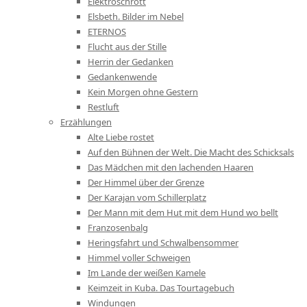
Elektroschrott
Elsbeth. Bilder im Nebel
ETERNOS
Flucht aus der Stille
Herrin der Gedanken
Gedankenwende
Kein Morgen ohne Gestern
Restluft
Erzählungen
Alte Liebe rostet
Auf den Bühnen der Welt. Die Macht des Schicksals
Das Mädchen mit den lachenden Haaren
Der Himmel über der Grenze
Der Karajan vom Schillerplatz
Der Mann mit dem Hut mit dem Hund wo bellt
Franzosenbalg
Heringsfahrt und Schwalbensommer
Himmel voller Schweigen
Im Lande der weißen Kamele
Keimzeit in Kuba. Das Tourtagebuch
Windungen