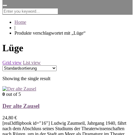
for:
Home
|
Produkte verschlagwortet mit „Lüge“
Lüge
Grid view
List view
Showing the single result
0
out of 5
Der alte Zausel
24,80
€
[real3dflipbook id="16"] Ludwig Zaumseil, Jahrgang 1940, fährt
nach dem Abschluss seines Studiums der Theaterwissenschaften
nach Rügen, um in der Stadt am Meer als Dramaturg im Theater