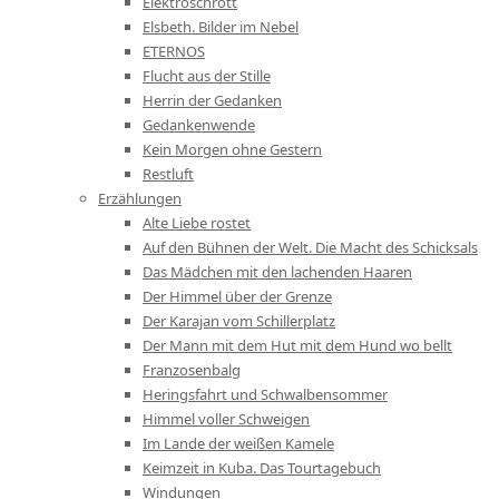
Elektroschrott
Elsbeth. Bilder im Nebel
ETERNOS
Flucht aus der Stille
Herrin der Gedanken
Gedankenwende
Kein Morgen ohne Gestern
Restluft
Erzählungen
Alte Liebe rostet
Auf den Bühnen der Welt. Die Macht des Schicksals
Das Mädchen mit den lachenden Haaren
Der Himmel über der Grenze
Der Karajan vom Schillerplatz
Der Mann mit dem Hut mit dem Hund wo bellt
Franzosenbalg
Heringsfahrt und Schwalbensommer
Himmel voller Schweigen
Im Lande der weißen Kamele
Keimzeit in Kuba. Das Tourtagebuch
Windungen