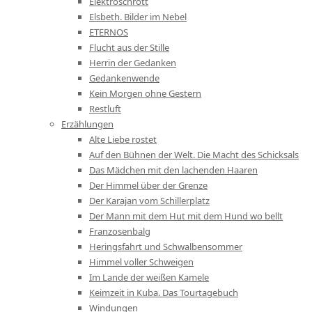
Elektroschrott
Elsbeth. Bilder im Nebel
ETERNOS
Flucht aus der Stille
Herrin der Gedanken
Gedankenwende
Kein Morgen ohne Gestern
Restluft
Erzählungen
Alte Liebe rostet
Auf den Bühnen der Welt. Die Macht des Schicksals
Das Mädchen mit den lachenden Haaren
Der Himmel über der Grenze
Der Karajan vom Schillerplatz
Der Mann mit dem Hut mit dem Hund wo bellt
Franzosenbalg
Heringsfahrt und Schwalbensommer
Himmel voller Schweigen
Im Lande der weißen Kamele
Keimzeit in Kuba. Das Tourtagebuch
Windungen