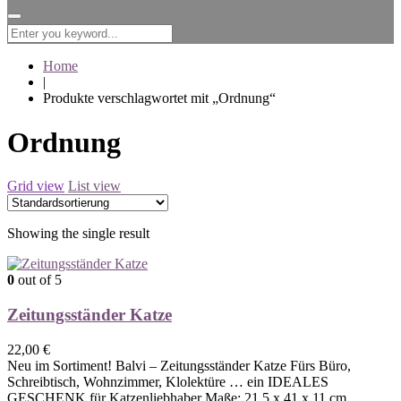
for:
Home
|
Produkte verschlagwortet mit „Ordnung“
Ordnung
Grid view
List view
Showing the single result
0
out of 5
Zeitungsständer Katze
22,00
€
Neu im Sortiment! Balvi – Zeitungsständer Katze Fürs Büro,
Schreibtisch, Wohnzimmer, Klolektüre … ein IDEALES
GESCHENK für Katzenliebhaber Maße: 21,5 x 41 x 11 cm