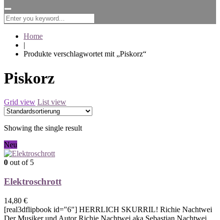
for:
Home
|
Produkte verschlagwortet mit „Piskorz“
Piskorz
Grid view
List view
Showing the single result
Neu
0
out of 5
Elektroschrott
14,80
€
[real3dflipbook id="6"] HERRLICH SKURRIL! Richie Nachtwei
Der Musiker und Autor Richie Nachtwei aka Sebastian Nachtwei