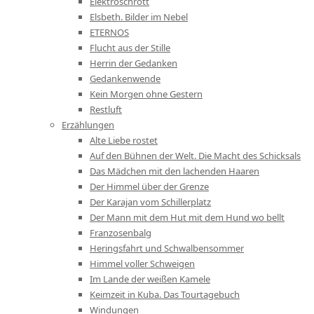
Elektroschrott
Elsbeth. Bilder im Nebel
ETERNOS
Flucht aus der Stille
Herrin der Gedanken
Gedankenwende
Kein Morgen ohne Gestern
Restluft
Erzählungen
Alte Liebe rostet
Auf den Bühnen der Welt. Die Macht des Schicksals
Das Mädchen mit den lachenden Haaren
Der Himmel über der Grenze
Der Karajan vom Schillerplatz
Der Mann mit dem Hut mit dem Hund wo bellt
Franzosenbalg
Heringsfahrt und Schwalbensommer
Himmel voller Schweigen
Im Lande der weißen Kamele
Keimzeit in Kuba. Das Tourtagebuch
Windungen