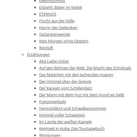
Elektroschrott
Elsbeth. Bilder im Nebel
ETERNOS
Flucht aus der Stille
Herrin der Gedanken
Gedankenwende
Kein Morgen ohne Gestern
Restluft
Erzählungen
Alte Liebe rostet
Auf den Bühnen der Welt. Die Macht des Schicksals
Das Mädchen mit den lachenden Haaren
Der Himmel über der Grenze
Der Karajan vom Schillerplatz
Der Mann mit dem Hut mit dem Hund wo bellt
Franzosenbalg
Heringsfahrt und Schwalbensommer
Himmel voller Schweigen
Im Lande der weißen Kamele
Keimzeit in Kuba. Das Tourtagebuch
Windungen