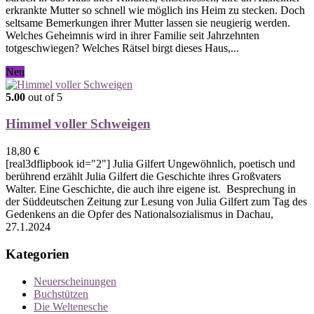
erkrankte Mutter so schnell wie möglich ins Heim zu stecken. Doch
seltsame Bemerkungen ihrer Mutter lassen sie neugierig werden.
Welches Geheimnis wird in ihrer Familie seit Jahrzehnten
totgeschwiegen? Welches Rätsel birgt dieses Haus,...
Dieses
Neu
Produkt
weist
5.00
out of 5
mehrere
Varianten
Himmel voller Schweigen
auf.
Die
18,80
€
Optionen
[real3dflipbook id="2"] Julia Gilfert Ungewöhnlich, poetisch und
können
berührend erzählt Julia Gilfert die Geschichte ihres Großvaters
auf
Walter. Eine Geschichte, die auch ihre eigene ist. Besprechung in
der
der Süddeutschen Zeitung zur Lesung von Julia Gilfert zum Tag des
Produktseite
Gedenkens an die Opfer des Nationalsozialismus in Dachau,
gewählt
27.1.2024
werden
Kategorien
Neuerscheinungen
Buchstützen
Die Weltenesche