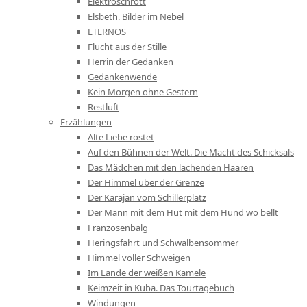
Elektroschrott
Elsbeth. Bilder im Nebel
ETERNOS
Flucht aus der Stille
Herrin der Gedanken
Gedankenwende
Kein Morgen ohne Gestern
Restluft
Erzählungen
Alte Liebe rostet
Auf den Bühnen der Welt. Die Macht des Schicksals
Das Mädchen mit den lachenden Haaren
Der Himmel über der Grenze
Der Karajan vom Schillerplatz
Der Mann mit dem Hut mit dem Hund wo bellt
Franzosenbalg
Heringsfahrt und Schwalbensommer
Himmel voller Schweigen
Im Lande der weißen Kamele
Keimzeit in Kuba. Das Tourtagebuch
Windungen