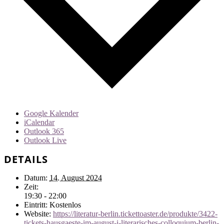
Google Kalender
iCalendar
Outlook 365
Outlook Live
DETAILS
Datum:
14. August 2024
Zeit:
19:30 - 22:00
Eintritt:
Kostenlos
Website:
https://literatur-berlin.tickettoaster.de/produkte/3422-
tickets-hausgaeste-im-august-i-literarisches-colloquium-berlin-