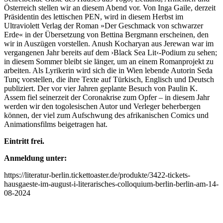
Österreich stellen wir an diesem Abend vor. Von Inga Gaile, derzeit
Präsidentin des lettischen PEN, wird in diesem Herbst im
Ultraviolett Verlag der Roman »Der Geschmack von schwarzer
Erde« in der Übersetzung von Bettina Bergmann erscheinen, den
wir in Auszügen vorstellen. Anush Kocharyan aus Jerewan war im
vergangenen Jahr bereits auf dem ›Black Sea Lit‹-Podium zu sehen;
in diesem Sommer bleibt sie länger, um an einem Romanprojekt zu
arbeiten. Als Lyrikerin wird sich die in Wien lebende Autorin Seda
Tunç vorstellen, die ihre Texte auf Türkisch, Englisch und Deutsch
publiziert. Der vor vier Jahren geplante Besuch von Paulin K.
Assem fiel seinerzeit der Coronakrise zum Opfer – in diesem Jahr
werden wir den togolesischen Autor und Verleger beherbergen
können, der viel zum Aufschwung des afrikanischen Comics und
Animationsfilms beigetragen hat.
Eintritt frei.
Anmeldung unter:
https://literatur-berlin.tickettoaster.de/produkte/3422-tickets-
hausgaeste-im-august-i-literarisches-colloquium-berlin-berlin-am-14-
08-2024