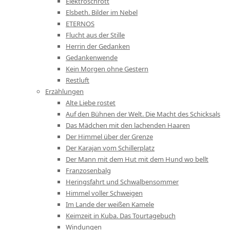
Elektroschrott
Elsbeth. Bilder im Nebel
ETERNOS
Flucht aus der Stille
Herrin der Gedanken
Gedankenwende
Kein Morgen ohne Gestern
Restluft
Erzählungen
Alte Liebe rostet
Auf den Bühnen der Welt. Die Macht des Schicksals
Das Mädchen mit den lachenden Haaren
Der Himmel über der Grenze
Der Karajan vom Schillerplatz
Der Mann mit dem Hut mit dem Hund wo bellt
Franzosenbalg
Heringsfahrt und Schwalbensommer
Himmel voller Schweigen
Im Lande der weißen Kamele
Keimzeit in Kuba. Das Tourtagebuch
Windungen