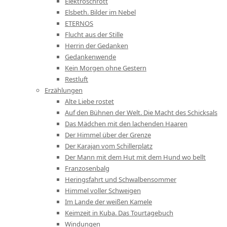
Elektroschrott
Elsbeth. Bilder im Nebel
ETERNOS
Flucht aus der Stille
Herrin der Gedanken
Gedankenwende
Kein Morgen ohne Gestern
Restluft
Erzählungen
Alte Liebe rostet
Auf den Bühnen der Welt. Die Macht des Schicksals
Das Mädchen mit den lachenden Haaren
Der Himmel über der Grenze
Der Karajan vom Schillerplatz
Der Mann mit dem Hut mit dem Hund wo bellt
Franzosenbalg
Heringsfahrt und Schwalbensommer
Himmel voller Schweigen
Im Lande der weißen Kamele
Keimzeit in Kuba. Das Tourtagebuch
Windungen