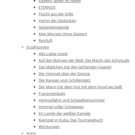
Elsbeth. Bilder im Nebel
ETERNOS
Flucht aus der Stille
Herrin der Gedanken
Gedankenwende
Kein Morgen ohne Gestern
Restluft
Erzählungen
Alte Liebe rostet
Auf den Bühnen der Welt. Die Macht des Schicksals
Das Mädchen mit den lachenden Haaren
Der Himmel über der Grenze
Der Karajan vom Schillerplatz
Der Mann mit dem Hut mit dem Hund wo bellt
Franzosenbalg
Heringsfahrt und Schwalbensommer
Himmel voller Schweigen
Im Lande der weißen Kamele
Keimzeit in Kuba. Das Tourtagebuch
Windungen
Krimi