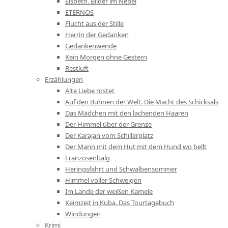
Elsbeth. Bilder im Nebel
ETERNOS
Flucht aus der Stille
Herrin der Gedanken
Gedankenwende
Kein Morgen ohne Gestern
Restluft
Erzählungen
Alte Liebe rostet
Auf den Bühnen der Welt. Die Macht des Schicksals
Das Mädchen mit den lachenden Haaren
Der Himmel über der Grenze
Der Karajan vom Schillerplatz
Der Mann mit dem Hut mit dem Hund wo bellt
Franzosenbalg
Heringsfahrt und Schwalbensommer
Himmel voller Schweigen
Im Lande der weißen Kamele
Keimzeit in Kuba. Das Tourtagebuch
Windungen
Krimi